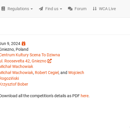
Regulations
Find us
Forum
WCA Live
Jun 9, 2024
Gniezno, Poland
Centrum Kultury Scena To Dziwna
ul. Roosevelta 42, Gniezno
Michał Wachowiak
Michał Wachowiak
,
Robert Cegiel
, and
Wojciech
Rogoziński
Krzysztof Bober
Download all the competition's details as PDF
here
.