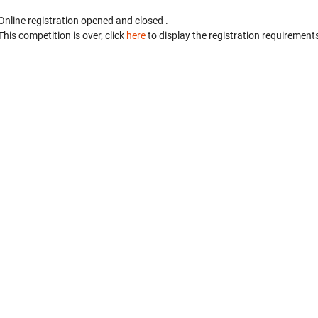
Online registration opened
and closed
.
This competition is over, click
here
to display the registration requirements