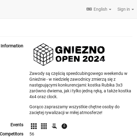
English
Sign in
Information
Zawody są częścią speedcubingowego weekendu w
Gnieźnie - w niedzielę zawodnicy zmierzą się z
następującymi konkurencjami: kostka Rubika 3x3
zarówno dwiema, jak i tylko jedną ręką, a także kostka
4x4 oraz clock.
Gorąco zapraszamy wszystkie chętne osoby do
zaciętej rywalizacji w miłej atmosferze!
Events
Competitors
56