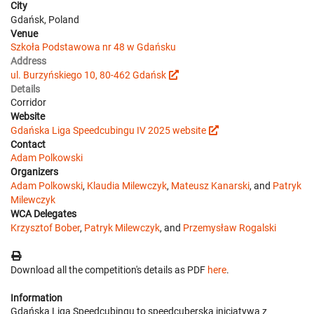
City
Gdańsk, Poland
Venue
Szkoła Podstawowa nr 48 w Gdańsku
Address
ul. Burzyńskiego 10, 80-462 Gdańsk
Details
Corridor
Website
Gdańska Liga Speedcubingu IV 2025 website
Contact
Adam Polkowski
Organizers
Adam Polkowski
,
Klaudia Milewczyk
,
Mateusz Kanarski
, and
Patryk
Milewczyk
WCA Delegates
Krzysztof Bober
,
Patryk Milewczyk
, and
Przemysław Rogalski
Download all the competition's details as PDF
here
.
Information
Gdańska Liga Speedcubingu to speedcuberska inicjatywa z