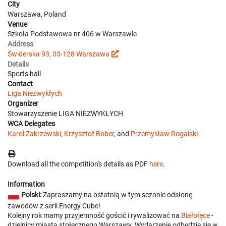
City
Warszawa, Poland
Venue
Szkoła Podstawowa nr 406 w Warszawie
Address
Świderska 93, 03-128 Warszawa
Details
Sports hall
Contact
Liga Niezwykłych
Organizer
Stowarzyszenie LIGA NIEZWYKŁYCH
WCA Delegates
Karol Zakrzewski
,
Krzysztof Bober
, and
Przemysław Rogalski
Download all the competition's details as PDF
here
.
Information
Polski:
Zapraszamy na ostatnią w tym sezonie odsłonę
zawodów z serii Energy Cube!
Kolejny rok mamy przyjemność gościć i rywalizować na
Białołęce
-
dzielnicy miasta stołecznego Warszawy. Wydarzenie odbędzie się w