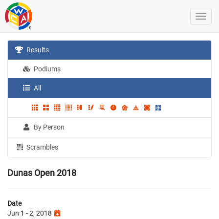
Results
Podiums
All
By Person
Scrambles
Dunas Open 2018
Date
Jun 1 - 2, 2018