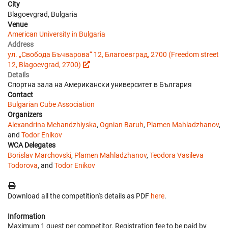
City
Blagoevgrad, Bulgaria
Venue
American University in Bulgaria
Address
ул. „Свобода Бъчварова“ 12, Благоевград, 2700 (Freedom street
12, Blagoevgrad, 2700)
Details
Спортна зала на Американски университет в България
Contact
Bulgarian Cube Association
Organizers
Alexandrina Mehandzhiyska
,
Ognian Baruh
,
Plamen Mahladzhanov
,
and
Todor Enikov
WCA Delegates
Borislav Marchovski
,
Plamen Mahladzhanov
,
Teodora Vasileva
Todorova
, and
Todor Enikov
Download all the competition's details as PDF
here
.
Information
Maximum 1 guest per competitor. Registration fee to be paid by