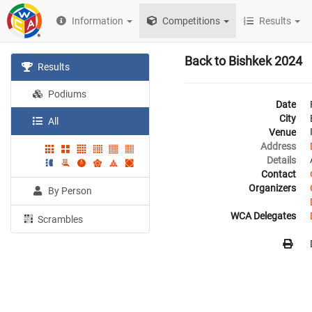
Information
Competitions
Results
Back to Bishkek 2024
Results
Podiums
Date
City
All
Venue
Address
Details
Contact
Organizers
By Person
WCA Delegates
Scrambles