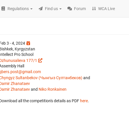
Regulations
Find us
Forum
WCA Live
Feb 3 - 4, 2024
Bishkek, Kyrgyzstan
Intellect Pro School
Dzhunusalieva 177/1
Assembly Hall
qbers.post@gmail.com
Chyngyz Sultanbekov (Чынгыз Султанбеков)
and
Damir Zhanataev
Damir Zhanataev
and
Niko Ronkainen
Download all the competition's details as PDF
here
.