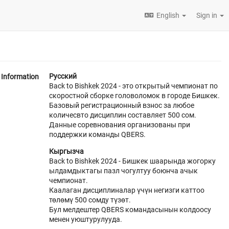
English
Sign in
Русский
Information
Back to Bishkek 2024 - это открытый чемпионат по
скоростной сборке головоломок в городе Бишкек.
Базовый регистрационный взнос за любое
количесвто дисциплин составляет 500 сом.
Данные соревнования организованы при
поддержки команды QBERS.
Кыргызча
Back to Bishkek 2024 - Бишкек шаарында жогорку
ылдамдыктагы пазл чогултуу боюнча ачык
чемпионат.
Каалаган дисциплиналар үчүн негизги каттоо
төлөмү 500 сомду түзөт.
Бул мелдештер QBERS командасынын колдоосу
менен уюштурулууда.