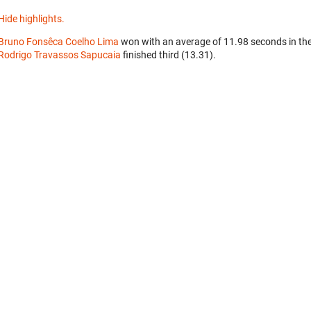
Hide highlights.
Bruno Fonsêca Coelho Lima
won with an average of 11.98 seconds in th
Rodrigo Travassos Sapucaia
finished third (13.31).