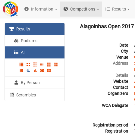
Information
Competitions
Results
Alagoinhas Open 2017
Results
Podiums
Date
City
All
Venue
Address
Details
Website
By Person
Contact
Organizers
Scrambles
WCA Delegate
Registration period
Registration