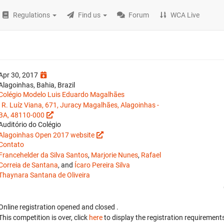
Regulations
Find us
Forum
WCA Live
Apr 30, 2017
Alagoinhas, Bahia, Brazil
Colégio Modelo Luis Eduardo Magalhães
: R. Luíz Viana, 671, Juracy Magalhães, Alagoinhas -
BA, 48110-000
Auditório do Colégio
Alagoinhas Open 2017 website
Contato
Francehelder da Silva Santos
,
Marjorie Nunes
,
Rafael
Correia de Santana
, and
Ícaro Pereira Silva
Thaynara Santana de Oliveira
Online registration opened
and closed
.
This competition is over, click
here
to display the registration requirements