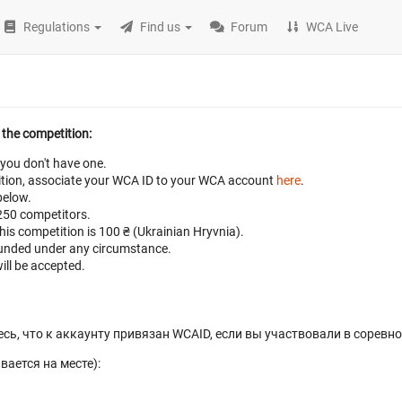
Regulations
Find us
Forum
WCA Live
 the competition:
 you don't have one.
petition, associate your WCA ID to your WCA account
here
.
below.
 250 competitors.
this competition is 100 ₴ (Ukrainian Hryvnia).
efunded under any circumstance.
ill be accepted.
есь, что к аккаунту привязан WCAID, если вы участвовали в соревн
ается на месте):