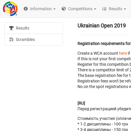
Information
Competitions
Results
Ukrainian Open 2019
Results
Scrambles
Registration requirements for
Create a WCA account
here
if
If this is not your first com
Register for this competition 
There is a competitor limit of
The base registration fee for 
Registration fees won't be r
No on the spot registrations w
[RU]
Перед регистрацией убедит
Стоимость участия (оплачив
* 1-2 дисциплины - 100 грн
* 3-4 дисциплины - 150 грн