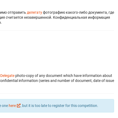
димо отправить
делегату
фотографию какого-либо документа, где
ация считается незавершенной. Конфиденциальная информация
.
e
Delegate
photo-copy of any document which have information about
Confidential information (series and number of document, date of issue
te one
here
, but it is too late to register for this competition.