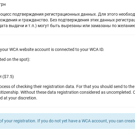
грн
оцесс подтверждения регистрационных данных. Для этого необхо
рождения и гражданство. Без подтверждения этих данных регистр
 дата выдачи и т.п.) могут быть вырезаны или замазаны по желанию
e your WCA website account is connected to your WCA ID.
cted on the spot):
H ($7.5)
ess of checking their registration data. For that you should send to th
citizenship. Without these data registration considered as uncompleted. 
d at your discretion.
of your registration. If you do not yet have a WCA account, you can crea