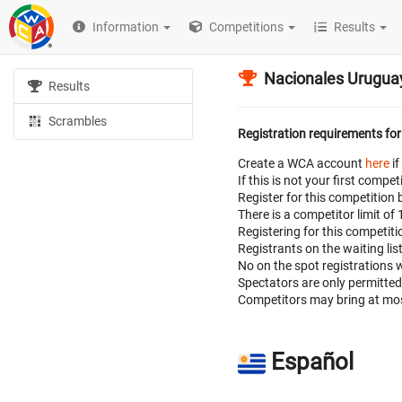
Information
Competitions
Results
Nacionales Urugu
Results
Scrambles
Registration requirements for
Create a WCA account
here
if
If this is not your first com
Register for this competition 
There is a competitor limit of
Registering for this competitio
Registrants on the waiting lis
No on the spot registrations w
Spectators are only permitte
Competitors may bring at mos
Español