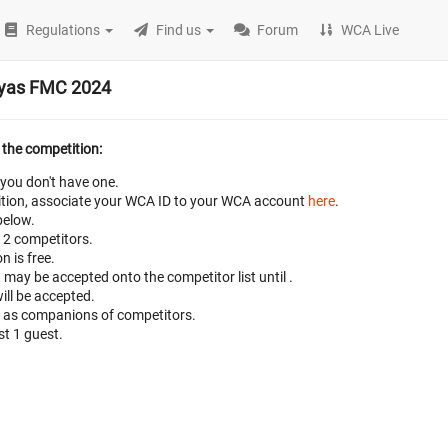
Regulations
Find us
Forum
WCA Live
ayas FMC 2024
 the competition:
 you don't have one.
petition, associate your WCA ID to your WCA account
here
.
below.
 12 competitors.
n is free.
t may be accepted onto the competitor list until
.
ill be accepted.
d as companions of competitors.
t 1 guest.