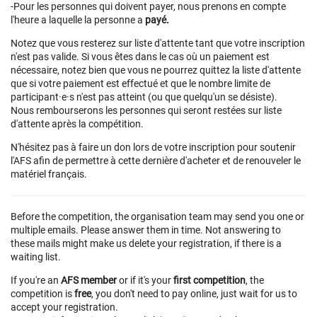
-Pour les personnes qui doivent payer, nous prenons en compte
l'heure a laquelle la personne a
payé.
Notez que vous resterez sur liste d'attente tant que votre inscription
n'est pas valide. Si vous êtes dans le cas où un paiement est
nécessaire, notez bien que vous ne pourrez quittez la liste d'attente
que si votre paiement est effectué et que le nombre limite de
participant·e·s n'est pas atteint (ou que quelqu'un se désiste).
Nous rembourserons les personnes qui seront restées sur liste
d'attente après la compétition.
N'hésitez pas à faire un don lors de votre inscription pour soutenir
l'AFS afin de permettre à cette dernière d'acheter et de renouveler le
matériel français.
Before the competition, the organisation team may send you one or
multiple emails. Please answer them in time. Not answering to
these mails might make us delete your registration, if there is a
waiting list.
If you're an
AFS member
or if it's your
first competition
, the
competition is
free
, you don't need to pay online, just wait for us to
accept your registration.