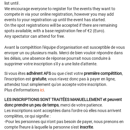
list until
.
We encourage everyone to register for the events they want to
compete in via your online registration, however you may add
events to your registration up until the event has started.
On the spot registrations will be accepted if there are remaining
spots available, with a base registration fee of €2 (Euro).
Any spectator can attend for free.
Avant la compétition l'équipe d'organisation est susceptible de vous
envoyer un ou plusieurs mails. Merci de bien vouloir répondre dans
les délais, une absence de réponse pourrait nous conduire à
supprimer votre inscription s'il y a une liste d'attente.
Si vous êtes
adhérent AFS
ou que c'est votre
première compétition
,
l'inscription est
gratuite
, vous n'avez donc pas à payer en ligne,
attendez tout simplement qu'on accepte votre inscription.
Plus d'informations
ici
.
LES INSCRIPTIONS SONT TRAITÉES MANUELLEMENT et peuvent
donc prendre un peu de temps
, merci de votre patience.
Les inscriptions sont acceptées dans l'ordre où elles nous arrivent
complètes, ce qui signifie :
-Pour les personnes qui n'ont pas besoin de payer, nous prenons en
compte l'heure à laquelle la personne s'est
inscrite
.