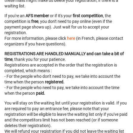
these mails might make us delete your registration, if there is a
waiting list.
If you're an
AFS member
or if it's your
first competition
, the
competition is
free
, you don't need to pay online (even if the
payment page shows up). Just wait for us to accept your
registration.
For more information, please click
here
(in French, please contact
organizers if you have questions).
REGISTRATIONS ARE HANDLED MANUALLY and can take a bit of
time
, thank you for your patience.
Registrations are accepted in the order that the registration is
completed, which means :
- For the people who don't need to pay, we take into account the
time when the person
registered.
- For the people who need to pay, we take into account the time
when the person
paid.
You will stay on the waiting list until your registration is valid. If you
are required to pay an entrance fee, please note that your
registration will be eligible to leave the waiting list only if you've paid
and the competitors limit has not been reached (or if someone
deletes their registration).
We will refund your registration if you did not leave the waiting list